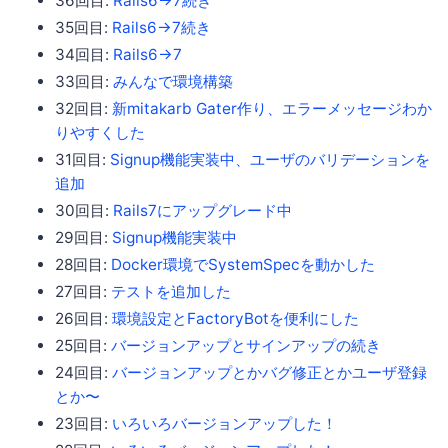
36回目:
Rails6->7続き
35回目:
Rails6->7続き
34回目:
Rails6->7
33回目:
みんなで環境構築
32回目:
新mitakarb Gater作り、エラーメッセージわか
りやすくした
31回目:
Signup機能実装中、ユーザのバリデーションを
追加
30回目:
Rails7にアップグレード中
29回目:
Signup機能実装中
28回目:
Docker環境でSystemSpecを動かした
27回目:
テストを追加した
26回目:
環境設定とFactoryBotを便利にした
25回目:
バージョンアップとサインアップの続き
24回目:
バージョンアップとかバグ修正とかユーザ登録
とか〜
23回目:
いろいろバージョンアップした！