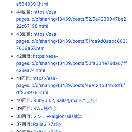
e5348391.html
44回目:
https://esa-
pages.io/p/sharing/13439/posts/52/5a4233947be2
22c67198.html
43回目:
https://esa-
pages.io/p/sharing/13439/posts/51/ca9d0aabc6831
7639a57.html
42回目:
https://esa-
pages.io/p/sharing/13439/posts/50/a604e78da67ff
c28ea74.html
41回目:
https://esa-
pages.io/p/sharing/13439/posts/49/c24b34b3df8f
df238978.html
40回目:
Ruby3.1.2, Railsをmainにした！
39回目:
RWC勉強会
38回目:
メンテ+kaigionrails雑談
37回目:
Rails6->7続き